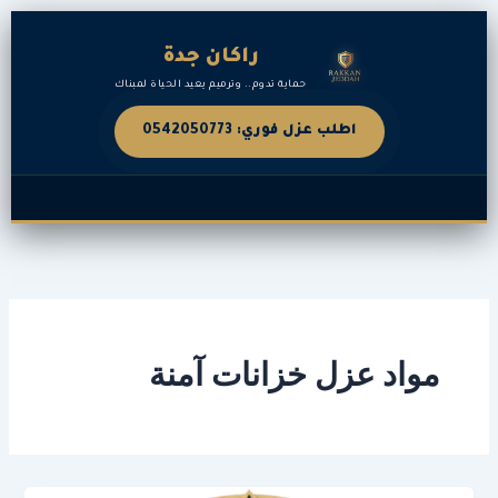
خطي
لى
راكان جدة
لمحتوى
حماية تدوم.. وترميم يعيد الحياة لمبناك
اطلب عزل فوري: 0542050773
مواد عزل خزانات آمنة