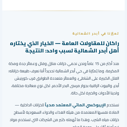
تميّزنا في أبحر الشمالية
راكان للمقاولات العامة — الخيار الذي يختاره
أهل أبحر الشمالية لسبب واحد: النتيجة
منذ أكثر من 15 عاماً ونحن نحمي خزانات منازل وفلل وعمائر جدة ومكة
المكرمة. وما يُميّزنا في حي أبحر الشمالية تحديداً أننا نعرف طبيعة خزاناته:
الفلل الكبيرة على الشاطئ، والعمائر متعددة الطوابق قرب كورنيش
أبحر، والبيوت الراقية بجوار مرسى البحر الأحمر. لكل نوع معالجة مختلفة،
ولدينا الأدوات والخبرة لكل حالة.
نستخدم
الإيبوكسي المائي المعتمد صحياً
للخزانات الداخلية —
المادة نفسها المعتمدة من هيئة الغذاء والدواء السعودية لأسطح
خزانات مياه الشرب. وهذا ما تُهمله كثير من الشركات التي تستخدم مواد