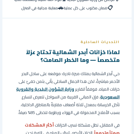
🚗
📋
ضمان مكتوب على كل عملية
معاينة مجانية في المنزل
التحديات الساحلية
لماذا خزانات أبحر الشمالية تحتاج عزلاً
متخصصاً — وما الخطر الصامت؟
حي أبحر الشمالية يمتلك ميزة نادرة: موقعه على ساحل البحر
الأحمر مباشرةً. لكن هذا الجمال الساحلي يأتي بثمن خفيّ على
خزانات المياه. فوفقاً لتقارير
وزارة الشؤون البلدية والقروية
السعودية
، فإن المباني القريبة من السواحل تتعرض لتسارع
تآكل الخرسانة بمعدل ثلاثة أضعاف مقارنةً بالمناطق الداخلية،
بسبب الأملاح المحمولة في الهواء ورطوبة تتخطى 85% صيفاً.
في المقابل، تظل مشكلة تسرب الخزانات
أكثر المشكلات
صمتاً وتدميراً
. الخزان الأرضي يُسرّب المياه في التربة تحت