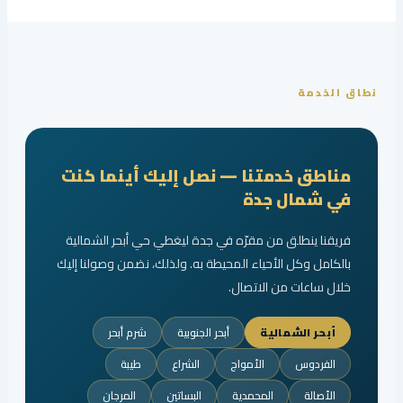
نطاق الخدمة
مناطق خدمتنا — نصل إليك أينما كنت
في شمال جدة
فريقنا ينطلق من مقرّه في جدة ليغطي حي أبحر الشمالية
بالكامل وكل الأحياء المحيطة به. ولذلك، نضمن وصولنا إليك
خلال ساعات من الاتصال.
أبحر الشمالية
أبحر الجنوبية
شرم أبحر
الفردوس
الأمواج
الشراع
طيبة
الأصالة
المحمدية
البساتين
المرجان