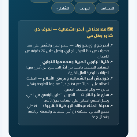
الحمدانية
النهضة
الشاطئ
🗺️ معالمنا في أبحر الشمالية — نعرف كل
شارع وكل حي
أبحر مول وريفرز ورلد
— نخدم الفلل والشقق على بُعد
خطوات من هذا المركز التجاري، ونصل خلال 20 دقيقة من
الاتصال.
كلية البترجي الطبية ومجمعها التجاري
—
المنطقة المحيطة بالكلية من أكثر المناطق التي نُعزل فيها
الخزانات الأرضية للفلل الكبيرة.
كورنيش أبحر الشمالية ومرسى الأحلام
— الفيلات
المطلة على البحر الأحمر تحتاج عزلاً مقاوماً للملوحة بشكل
خاص — وهو تخصصنا الدقيق.
شارع عابر القارات
— الشريان التجاري الرئيسي في الحي،
ونصل لجميع المباني على امتداده بدون تأخير.
مدينة الملك عبدالله الرياضية (القريبة)
— نغطي
جميع المباني السكنية بين أبحر الشمالية والمدينة الرياضية
بشمال جدة.