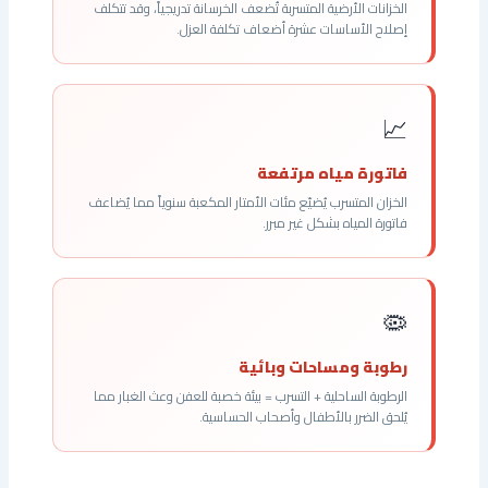
الخزانات الأرضية المتسربة تُضعف الخرسانة تدريجياً، وقد تتكلف
إصلاح الأساسات عشرة أضعاف تكلفة العزل.
📈
فاتورة مياه مرتفعة
الخزان المتسرب يُضيّع مئات الأمتار المكعبة سنوياً مما يُضاعف
فاتورة المياه بشكل غير مبرر.
🦠
رطوبة ومساحات وبائية
الرطوبة الساحلية + التسرب = بيئة خصبة للعفن وعث الغبار مما
يُلحق الضرر بالأطفال وأصحاب الحساسية.