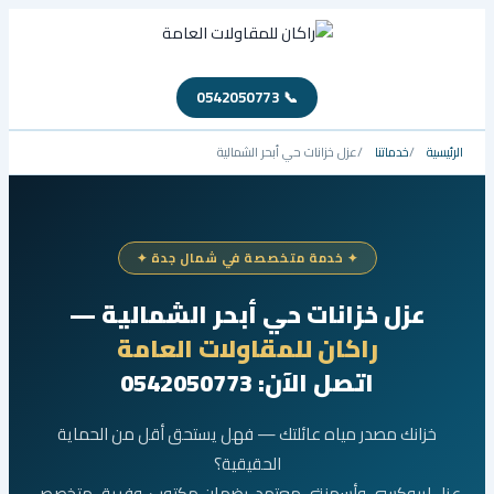
📞 0542050773
الرئيسية
خدماتنا
عزل خزانات حي أبحر الشمالية
✦ خدمة متخصصة في شمال جدة ✦
عزل خزانات حي أبحر الشمالية —
راكان للمقاولات العامة
اتصل الآن: 0542050773
خزانك مصدر مياه عائلتك — فهل يستحق أقل من الحماية
الحقيقية؟
عزل إيبوكسي وأسمنتي معتمد، بضمان مكتوب، وفريق متخصص