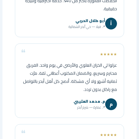
انخفضت الفاتورة بأكثر من 40%. خدمة احترافية ونتيجة
حقيقية.
أبو طلال الحربي
أ
📍 فيلا — حي أبحر الشمالية
★★★★★
عزلوا لي الخزان العلوي والأرضي في يوم واحد. الفريق
محترم وسريع، والضمان المكتوب أعطاني ثقة. مرّت
ثمانية أشهر ولا أي مشكلة. أنصح كل أهل أبحر بالتواصل
مع راكان بدون تردد.
م. محمد العتيبي
م
📍 عمارة — شرم أبحر
★★★★★