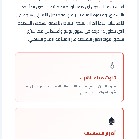
أساسات منزلك دون أي صوت أو بقعة مرئية — حتى يبدأ الجدار
بالتشقق، وفاتورة المياه بالارتفاع، وقد يصل الأمر إلى هبوط في
الأساسات. بينما الخزان العلوي يتعرض لأشعة الشمس الشديدة
التي تتجاوز 45 درجة في شهور يونيو وأغسطس مما يُسرّع
تشقق مواد العزل التقليدية غير الملائمة للمناخ الساحلي.
💧
تلوث مياه الشرب
تسرب الخزان يسمح لبكتيريا الليجيونيلا والطحالب بالنمو داخل مياه
شرب أسرتك دون أن تعلم.
🏚️
أضرار الأساسات