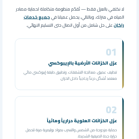
لا نكتفي بالعزل فقط — نُقدّم منظومة متكاملة لحماية مصادر
المياه في منزلك. وبالتالي، يحصل عميلنا في
جميع خدمات
راكان
على حل شامل من أول اتصال حتى التسليم النهائي.
01
عزل الخزانات الأرضية بالإيبوكسي
تنظيف عميق، معالجة التشققات، وتطبيق طبقة إيبوكسي مائي
معتمد تُشكّل درعاً زجاجياً داخل الخزان.
02
عزل الخزانات العلوية حرارياً ومائياً
حماية مزدوجة من الشمس والتسرب بمواد بوليمرية مرنة تتحمل
حرارة جدة الصيفية الشديدة.