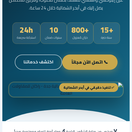
يصل إليك في أبحر الشمالية خلال 24 ساعة.
24h
10
+800
+15
سنة خبرة
خزان مُعزول
سنوات ضمان
استجابة سريعة
📞 اتصل الآن مجاناً
اكتشف خدماتنا
✅ تنفيذ حقيقي في أبحر الشمالية
🔬
🏅
مرخص من وزارة الشؤون البلدية
مواد آمنة للمياه ومعتمدة صحياً