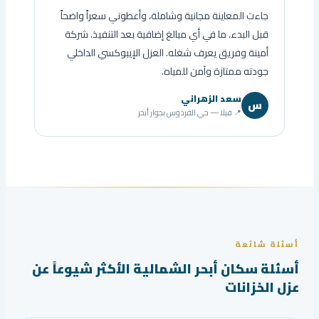
جاءت المعاينة مجانية وشاملة، وأعطوني سعراً واضحاً
قبل البدء. ما في أي مبالغ إضافية بعد التنفيذ. شركة
أمينة وفريق يعرف شغله. العزل الإيبوكسي الداخلي
جودته ممتازة وآمن للمياه.
سعد الزهراني
س
📍 فيلا — حي الفردوس بجوار أبحر
أسئلة شائعة
أسئلة سكان أبحر الشمالية الأكثر شيوعاً عن
عزل الخزانات