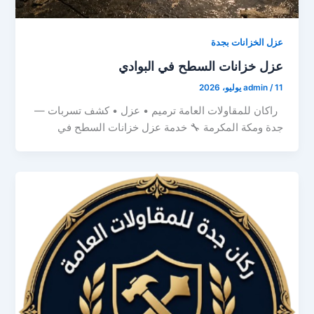
عزل الخزانات بجدة
عزل خزانات السطح في البوادي
11 يوليو، 2026
/
admin
راكان للمقاولات العامة ترميم • عزل • كشف تسربات —
جدة ومكة المكرمة 🔧 خدمة عزل خزانات السطح في