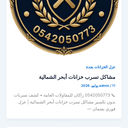
عزل الخزانات بجدة
مشاكل تسرب خزانات أبحر الشمالية
11 يوليو، 2026
/
admin
📞 0542050773 راكان للمقاولات العامة • كشف تسربات
بدون تكسير مشاكل تسرب خزانات أبحر الشمالية | عزل
فوري بضمان —