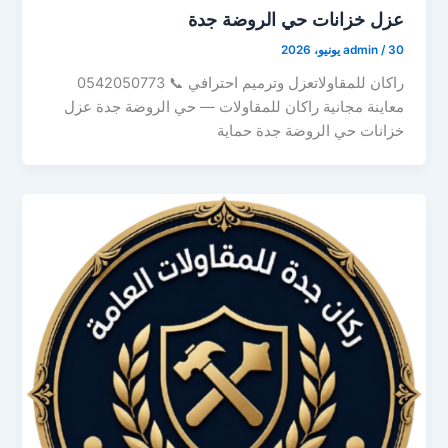
عزل خزانات حي الروضة جدة
30 يونيو، 2026
/
admin
راكان للمقاولاتعزل وترميم احترافي 📞 0542050773
معاينة مجانية راكان للمقاولات — حي الروضة جدة عزل
خزانات حي الروضة جدة حماية