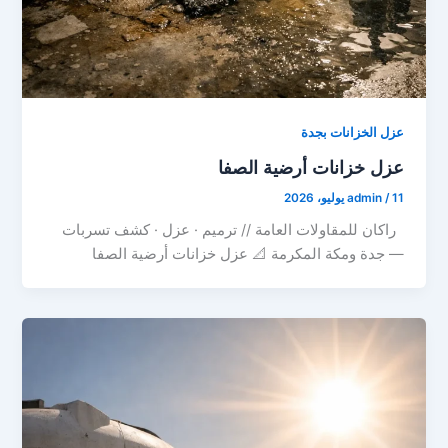
عزل الخزانات بجدة
عزل خزانات أرضية الصفا
11 يوليو، 2026
/
admin
راكان للمقاولات العامة // ترميم · عزل · كشف تسربات
— جدة ومكة المكرمة 📐 عزل خزانات أرضية الصفا