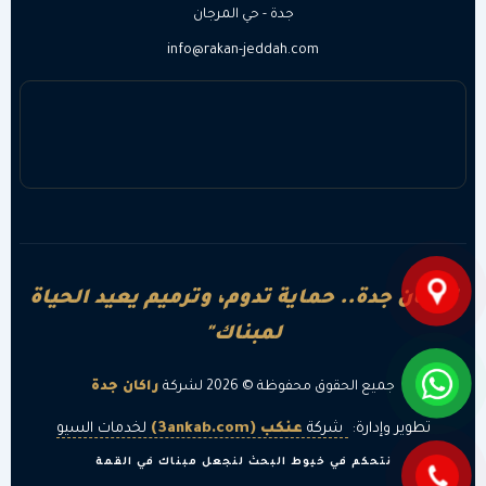
جدة - حي المرجان
info@rakan-jeddah.com
"راكان جدة.. حماية تدوم، وترميم يعيد الحياة
لمبناك"
جميع الحقوق محفوظة © 2026 لشركة
راكان جدة
تطوير وإدارة:
شركة
عنكب (3ankab.com)
لخدمات السيو
نتحكم في خيوط البحث لنجعل مبناك في القمة