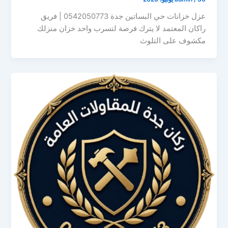
عزل خزانات حي البساتين جدة 0542050773 | فريق
راكان المعتمد لا يترك فرصة لتسرب واحد خزان منزلك
مكشوف على التلوث