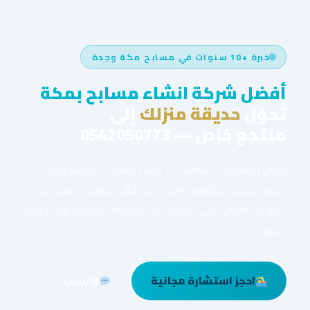
خبرة +10 سنوات في مسابح مكة وجدة
أفضل شركة انشاء مسابح بمكة
تُحوّل
حديقة منزلك
إلى
منتجع خاص — 0542050773
راكان للمقاولات العامة — إنشاء مسابح خرسانية وفيبر
جلاس وذكية بتصاميم فاخرة. عزل مائي معتمد، تسليم في
الموعد، ضمان على التسريب. نخدم مكة المكرمة وجدة وما
حولهما.
احجز استشارة مجانية
واتساب