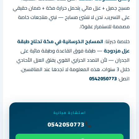
مسبح جميل + عزل مائي يتحمل حرارة مكة + ضمان حقيقي
على التسريب. نحن لا ننشئ مسابح — نبني منتجعات خاصة
مصممة للاستمرار عقودًا.
خلاصة خبرتنا:
المسابح الخرسانية في مكة تحتاج طبقة
عزل مزدوجة
— طبقة فوق القاعدة وطبقة مائية على
الجدران — لأن التمدد الحراري القوي يفتق العزل الأحادي
خلال 3 سنوات. هذه المعلومة لا تجدها عند المنافسين.
اتصل:
0542050773
استشارة مجانية
0542050773