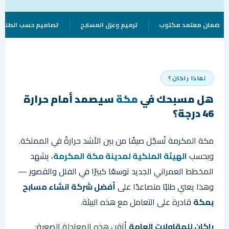
ضمان معتمد مكتوب
ترميم وعزل المسابح
تصاميم حسب الطلب
لماذا راكان؟
هل مسبحك في
مكة
سيصمد أمام حرارة
46 درجة؟
مكة المكرمة تُسجّل صيفًا من بين الأشد حرارةً في المملكة.
وبحسب
الهيئة الملكية لمدينة مكة المكرمة
، يشهد
المخطط العمراني الجديد توسعًا كبيرًا في الفلل والقصور —
وهذا يعني طلبًا متصاعدًا على
أفضل شركة انشاء مسابح
بمكة
قادرة على التعامل مع هذه البيئة.
راكان للمقاولات العامة
أتقن هذه المعادلة الصعبة: