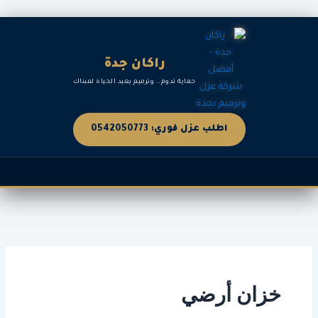
خطي
لى
لمحتوى
راكان جدة
حماية تدوم.. وترميم يعيد الحياة لمبناك
اطلب عزل فوري: 0542050773
خزان أرضي