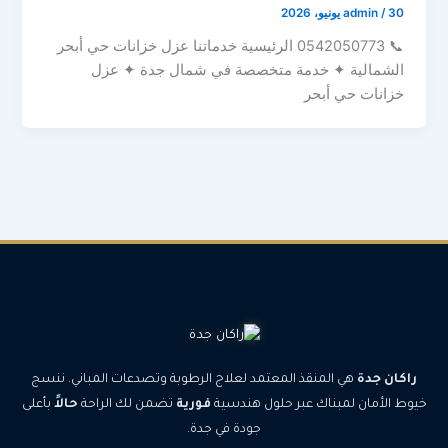
30 يونيو، 2026
/
admin
📞 0542050773 الرئيسية خدماتنا عزل خزانات حي أبحر
الشمالية ✦ خدمة متخصصة في شمال جدة ✦ عزل
خزانات حي أبحر
راكان جدة
هي المنقذ المعتمد لعلاج الرطوبة وتصدعات المباني. ننسج
خيوط الأمان لمبناك عبر حلول هندسية
فورية
تضمن لك الراحة
حالاً
بأعلى
جودة في جدة.