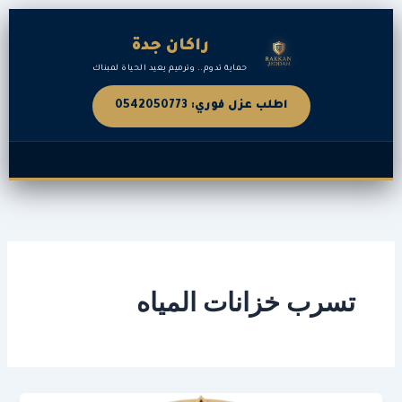
خطي
لى
راكان جدة
لمحتوى
حماية تدوم.. وترميم يعيد الحياة لمبناك
اطلب عزل فوري: 0542050773
تسرب خزانات المياه