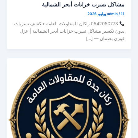
مشاكل تسرب خزانات أبحر الشمالية
11 يوليو، 2026
/
admin
0542050773 راكان للمقاولات العامة • كشف تسربات
بدون تكسير مشاكل تسرب خزانات أبحر الشمالية | عزل
فوري بضمان — […]