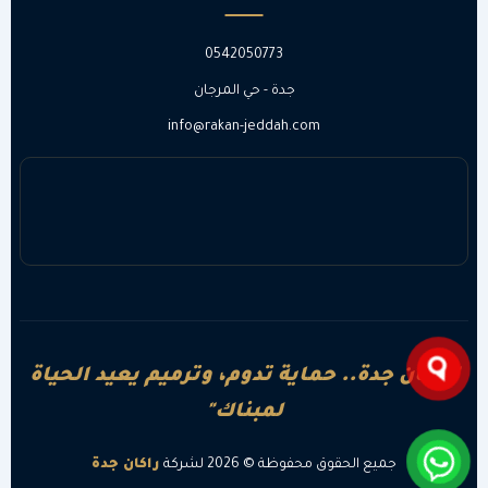
0542050773
جدة - حي المرجان
info@rakan-jeddah.com
"راكان جدة.. حماية تدوم، وترميم يعيد الحياة
لمبناك"
جميع الحقوق محفوظة © 2026 لشركة
راكان جدة