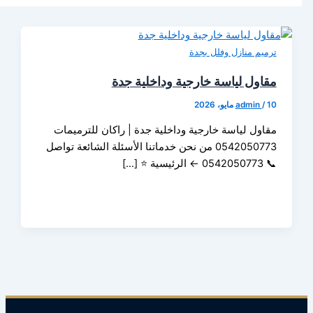
م منازل وفلل بجدة
ول لياسة خارجية وداخلية جدة
admin
ول لياسة خارجية وداخلية جدة | راكان للترميمات
0542050773 من نحن خدماتنا الأسئلة الشائعة تواصل