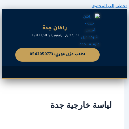
المحتوى
راكان جدة
حماية تدوم.. وترميم يعيد الحياة لمبناك
اطلب عزل فوري: 0542050773
ياسة خارجية جدة