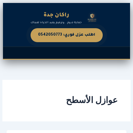
خطي
لى
راكان جدة
لمحتوى
حماية تدوم.. وترميم يعيد الحياة لمبناك
اطلب عزل فوري: 0542050773
عوازل الأسطح