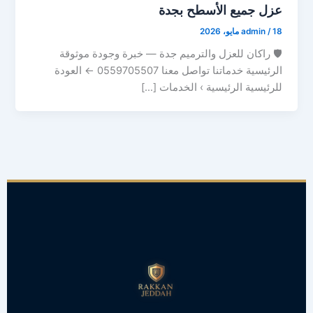
عزل جميع الأسطح بجدة
18 مايو، 2026
/
admin
🛡 راكان للعزل والترميم جدة — خبرة وجودة موثوقة
الرئيسية خدماتنا تواصل معنا 0559705507 ← العودة
للرئيسية الرئيسية › الخدمات […]