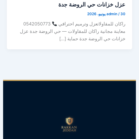
عزل خزانات حي الروضة جدة
30 يونيو، 2026
/
admin
راكان للمقاولاتعزل وترميم احترافي
0542050773
معاينة مجانية راكان للمقاولات — حي الروضة جدة عزل
خزانات حي الروضة جدة حماية […]