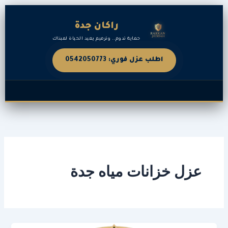
خطي
لى
راكان جدة
لمحتوى
حماية تدوم.. وترميم يعيد الحياة لمبناك
اطلب عزل فوري: 0542050773
عزل خزانات مياه جدة