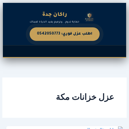
خطي
لى
راكان جدة
لمحتوى
حماية تدوم.. وترميم يعيد الحياة لمبناك
اطلب عزل فوري: 0542050773
عزل خزانات مكة