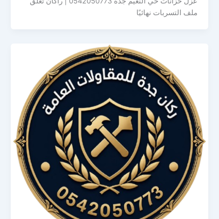
عزل خزانات حي النعيم جدة 0542050773 | راكان تغلق
ملف التسربات نهائيًا