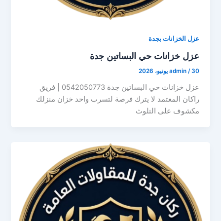
عزل الخزانات بجدة
عزل خزانات حي البساتين جدة
30 يونيو، 2026
/
admin
عزل خزانات حي البساتين جدة 0542050773 | فريق
راكان المعتمد لا يترك فرصة لتسرب واحد خزان منزلك
مكشوف على التلوث