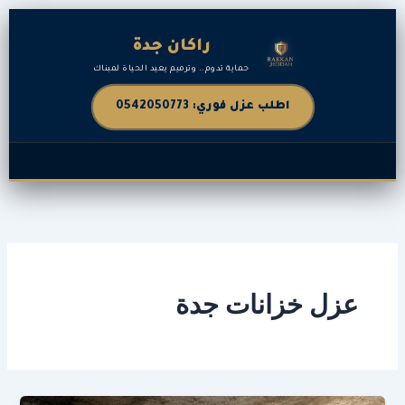
خطي
لى
راكان جدة
لمحتوى
حماية تدوم.. وترميم يعيد الحياة لمبناك
اطلب عزل فوري: 0542050773
عزل خزانات جدة