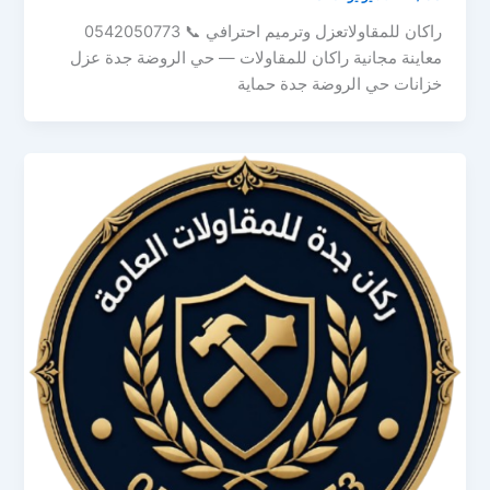
راكان للمقاولاتعزل وترميم احترافي 📞 0542050773
معاينة مجانية راكان للمقاولات — حي الروضة جدة عزل
خزانات حي الروضة جدة حماية