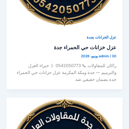
عزل الخزانات بجدة
عزل خزانات حي الحمراء جدة
30 يونيو، 2026
/
admin
راكان للمقاولات 📞 0542050773 💧 خبراء العزل
والترميم — جدة ومكة المكرمة عزل خزانات حي الحمراء
جدة بضمان حقيقي ضد