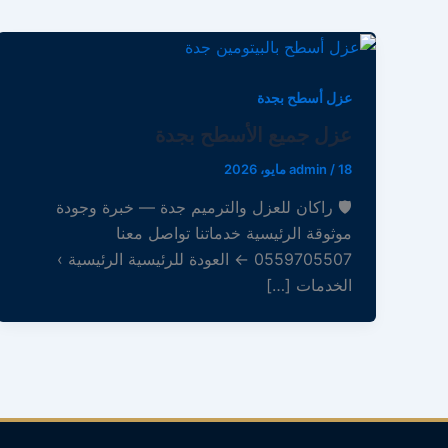
عزل أسطح بجدة
عزل جميع الأسطح بجدة
18 مايو، 2026
/
admin
🛡 راكان للعزل والترميم جدة — خبرة وجودة
موثوقة الرئيسية خدماتنا تواصل معنا
0559705507 ← العودة للرئيسية الرئيسية ›
الخدمات […]