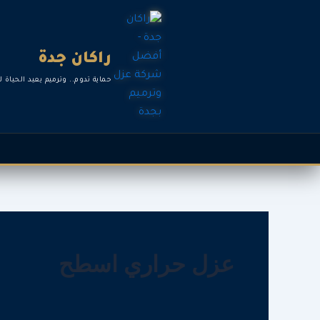
خطي
لى
لمحتوى
راكان جدة
حماية تدوم.. وترميم يعيد الحياة ل
عزل حراري اسطح