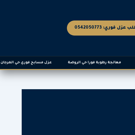
ب عزل فوري: 0542050773
معالجة رطوبة فورا حي الروضة
عزل مسابح فوري حي المرجان