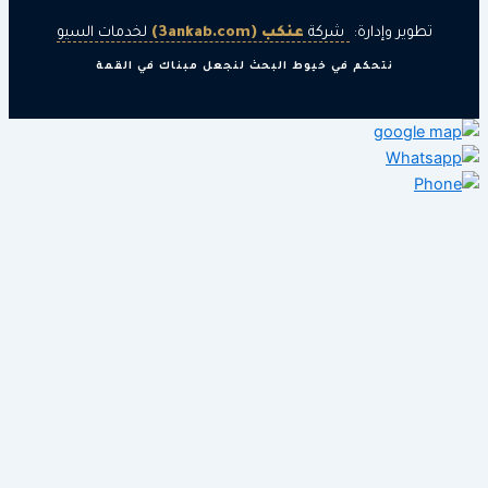
ر وإدارة:
شركة
عنكب (3ankab.com)
لخدمات السيو
نتحكم في خيوط البحث لنجعل مبناك في القمة