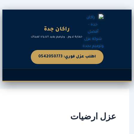
راكان جدة
حماية تدوم.. وترميم يعيد الحياة لمبناك
اطلب عزل فوري: 0542050773
زل ارضيات