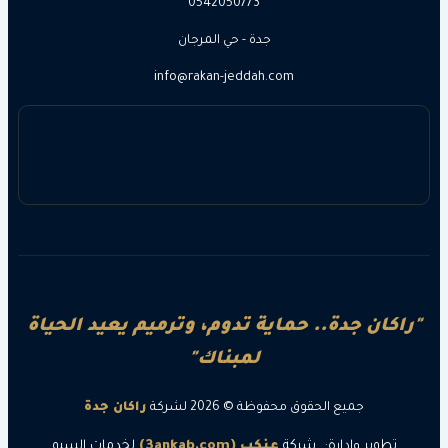
0542050773
جدة - حي المرجان
info@rakan-jeddah.com
ن جدة.. حماية تدوم، وترميم يعيد الحياة
لمبناك"
جميع الحقوق محفوظة © 2026 لشركة
راكان جدة
ر وإدارة:
شركة
عنكب (3ankab.com)
لخدمات السيو