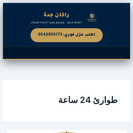
خطي
لى
راكان جدة
لمحتوى
حماية تدوم.. وترميم يعيد الحياة لمبناك
اطلب عزل فوري: 0542050773
طوارئ 24 ساعة