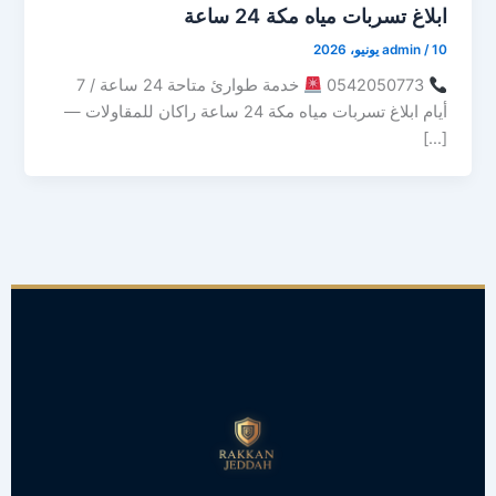
ابلاغ تسربات مياه مكة 24 ساعة
10 يونيو، 2026
/
admin
0542050773
خدمة طوارئ متاحة 24 ساعة / 7
أيام ابلاغ تسربات مياه مكة 24 ساعة راكان للمقاولات —
[…]