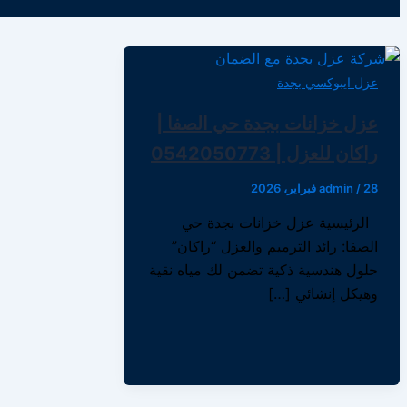
عزل ايبوكسي بجدة
عزل خزانات بجدة حي الصفا |
راكان للعزل | 0542050773
28 فبراير، 2026
/
admin
الرئيسية عزل خزانات بجدة حي
الصفا: رائد الترميم والعزل “راكان”
حلول هندسية ذكية تضمن لك مياه نقية
وهيكل إنشائي […]