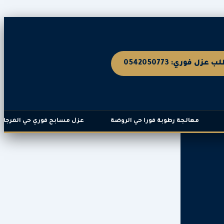
ب عزل فوري: 0542050773
معالجة رطوبة فورا حي الروضة
عزل مسابح فوري حي المرجان