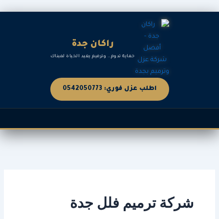
خطي
لى
لمحتوى
راكان جدة
حماية تدوم.. وترميم يعيد الحياة لمبناك
اطلب عزل فوري: 0542050773
شركة ترميم فلل جدة