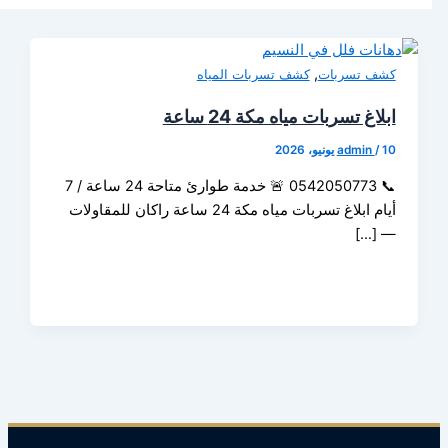
,
 تسربات
كشف تسربات المياه
غ تسربات مياه مكة 24 ساعة
admin
📞 0542050773 🚨 خدمة طوارئ متاحة 24 ساعة / 7
أيام ابلاغ تسربات مياه مكة 24 ساعة راكان للمقاولات
— 