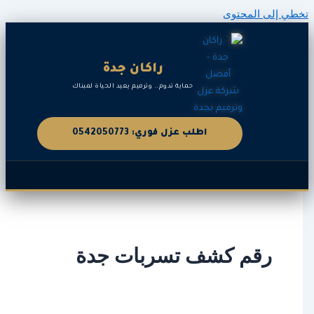
المحتوى
راكان جدة
حماية تدوم.. وترميم يعيد الحياة لمبناك
اطلب عزل فوري: 0542050773
قم كشف تسربات جدة