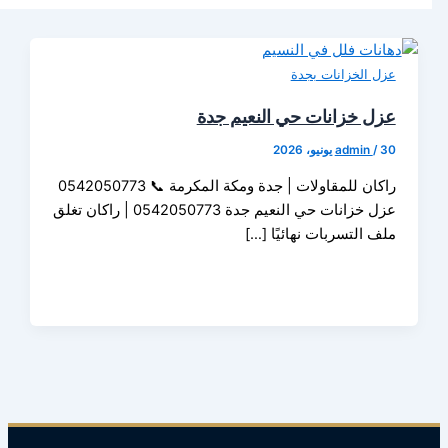
الخزانات بجدة
 خزانات حي النعيم جدة
admin
راكان للمقاولات | جدة ومكة المكرمة 📞 0542050773
عزل خزانات حي النعيم جدة 0542050773 | راكان تغلق
 التسربات نهائيًا […]