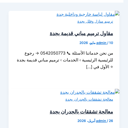
م منازل وفلل بجدة
ول ترميم مباني قديمة بجدة
admin
من نحن خدماتنا الأسئلة 📞 0542050773 → رجوع
ئيسية الرئيسية › الخدمات › ترميم مباني قديمة بجدة
لأول في […]
جة تشققات بالجدران بجدة
لجة تشققات بالجدران بجدة
admin