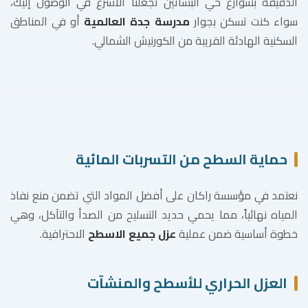
الدقيقة بشوارع حي البساتين تجعلنا الأسرع في الوصول إليك،
سواء كنت تسكن بجوار
مدرسة جدة العالمية
أو في المناطق
السكنية الهادئة القريبة من الكورنيش الشمالي.
حماية السطح من التسربات المائية
نعتمد في مؤسسة راكان على أفضل المواد التي تضمن منع نفاذ
المياه نهائياً، مما يحمي حديد التسليح من الصدأ والتآكل، وهي
خطوة أساسية ضمن عملية
عزل جميع الاسطح
الاحترافية.
العزل الحراري للأسطح والمنشآت