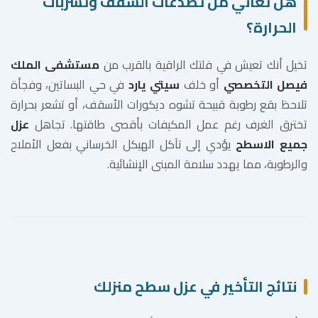
هل تعاني من تصدعات السقف وتسربات
الحرارة؟
تخيل أنك تعيش في فلتك الراقية بالقرب من
مستشفى الملك
فيصل التخصصي
أو خلف
سيتي يارد
في حي البساتين، وفجأة
تلاحظ بقع رطوبة قبيحة تشوه ديكورات الأسقف، أو تشعر بحرارة
تخترق الغرف رغم عمل المكيفات بأقصى طاقتها. تجاهل
عزل
جميع الاسطح
يؤدي إلى تآكل الهيكل الخرساني بفعل الأملاح
والرطوبة، مما يهدد سلامة المبنى الإنشائية.
نتائج التأخير في عزل سطح منزلك