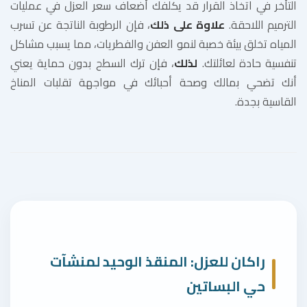
التأخر في اتخاذ القرار قد يكلفك أضعاف سعر العزل في عمليات
الترميم اللاحقة.
علاوة على ذلك
، فإن الرطوبة الناتجة عن تسرب
المياه تخلق بيئة خصبة لنمو العفن والفطريات، مما يسبب مشاكل
تنفسية حادة لعائلتك.
لذلك
، فإن ترك السطح بدون حماية يعني
أنك تضحي بمالك وصحة أحبائك في مواجهة تقلبات المناخ
القاسية بجدة.
راكان للعزل: المنقذ الوحيد لمنشآت
حي البساتين