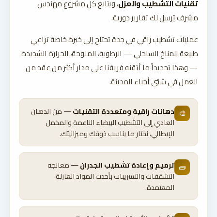
تقنيات التشطيب والعزل
، ويتابع كل مشروع مهندس
مشرف يُرسل لك تقارير دورية.
عمليات تشطيب راقي في جدة تحتاج إلى خبرة خاصة تراعي
طبيعة المناخ الساحلي — الرطوبة، الملوحة، الحرارة الشديدة
— وهذا تحديداً ما أتقنه فريقنا على مدار أكثر من عقد من
العمل في شتى أحياء المدينة.
دهانات راقية ومتعددة التقنيات
— من الدهان
🎨
العادي إلى التشطيب البيضاء الناعمة والمخمل
الإيطالي، نختار ما يناسب ذوقك وميزانيتك.
ترميم وإعادة تشطيب الجدران
— معالجة
🧱
التشققات والتسريبات بأحدث المواد العازلة
المعتمدة.