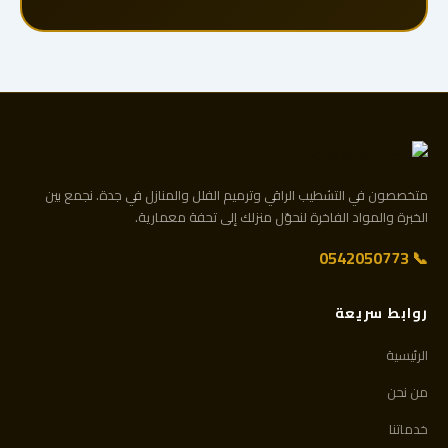
متخصصون في التشطيب الراقي وترميم الفلل والمنازل في جدة. نجمع بين
الخبرة والمواد الفاخرة لنحوّل منزلك إلى تحفة معمارية.
📞 0542050773
روابط سريعة
الرئيسية
من نحن
خدماتنا