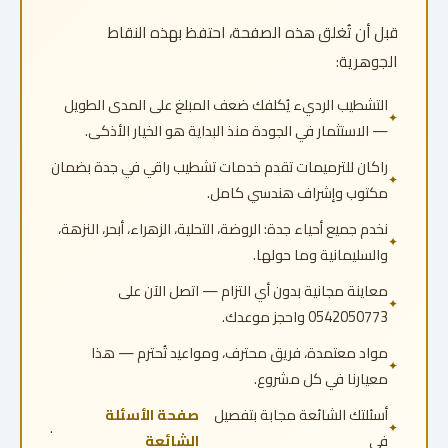
قبل أن تُغلق هذه الصفحة، احتفظ بهذه النقاط
الجوهرية:
التشطيب الرديء يُكلفك ضعف المبلغ على المدى الطويل
— الاستثمار في الجودة منذ البداية هو الخيار الأذكى.
راكان للترميمات تقدم خدمات تشطيب راقي في جدة بضمان
مكتوب وإشراف هندسي كامل.
نخدم جميع أحياء جدة: الروضة، التحلية، الزهراء، أبحر، النزهة،
والسليمانية وما حولها.
معاينة مجانية بدون أي التزام — اتصل الآن على
0542050773 واحجز موعدك.
مواد معتمدة، فريق محترف، ومواعيد تُحترم — هذا
معيارنا في كل مشروع.
أسئلتك الشائعة مجابة بتفصيل
صفحة الأسئلة
.
في
الشائعة