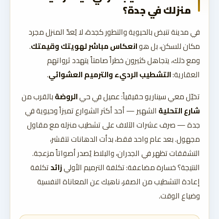
منزلك في جدة؟
في مدينة تنبض بالحيوية والتطور كجدة، لا يُعدّ المنزل مجرد
مكان للسكن، بل هو
انعكاس مباشر لهويتك وقيمتك
.
ومع ذلك، يتجاهل كثيرون خطراً صامتاً يتهدد ثرواتهم
العقارية:
التشطيب الرديء والترميم العشوائي
.
تخيّل معي سيناريو حقيقياً: عميل في حي
الروضة
بالقرب من
شارع التحلية
الشهير — أحد أكثر الشوارع تميزاً وحيوية في
جدة — صرف عشرات الآلاف على تشطيب منزله مع مقاول
مجهول. بعد عام واحد فقط، بدأت الدهانات تتقشر،
التشققات تظهر في الجدران، والبلاط يُصدر أصواتاً مزعجة.
النتيجة؟ خسارة مضاعفة: تكلفة الترميم الأولي
زائد
تكلفة
إعادة التشطيب من الصفر، ناهيك عن المعاناة النفسية
وضياع الوقت.