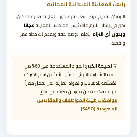
رابعاً: المعاينة الميدانية المجانية
لا يمكن تقديم عرض سعر دقيق دون معاينة فعلية للمكان.
نحن في راكان للترميمات نُرسل مهندسنا للمعاينة
مجاناً
وبدون أي التزام
، ليُقيّم الوضع بدقة ويقدم لك خطة عمل
واقعية.
💡
نصيحة الخبير:
المواد المستخدمة هي 60% من
جودة التشطيب النهائي. اسأل دائماً عن اسم الشركة
المُصنِّعة للدهانات والمواد العازلة. نحن نعمل حصراً
بمواد معتمدة من موردين معتمدين وفق
مواصفات هيئة المواصفات والمقاييس
السعودية (SASO)
.