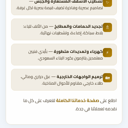
تشطيب الأسقف المستعارة والجبس
—
✨
تصاميم عصرية وفاخرة تضيف قيمة بصرية لكل غرفة.
تجديد الحمامات والمطابخ
— من الألف للياء؛
🚿
بلاط، سباكة، إضاءة، وتشطيبات نهائية.
كهرباء وتمديدات متطورة
— بأيدي فنيين
⚡
معتمدين يلتزمون بكود البناء السعودي.
ترميم الواجهات الخارجية
— عزل حراري ومائي،
🏡
طلاء خارجي مقاوم للأحوال المناخية.
اطلع على
صفحة خدماتنا الكاملة
لتتعرف على كل ما
نقدمه لعملائنا في جدة.