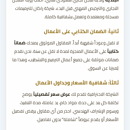
التجاري والترخيص المهني قبل البدء. شركة راكان للترميمات
مسجلة ومعتمدة وتعمل بشفافية كاملة.
ثانياً: الضمان الكتابي على الأعمال
لا تقبل وعوداً شفهية أبداً. المقاول الموثوق يمنحك
ضماناً
كتابياً
على الأعمال المنجزة لمدة لا تقل عن سنة. نحن نقدم
ضمانات موثقة على جميع أعمال الترميم والتشطيب، وهذا ما
يُميزنا عن السوق.
ثالثاً: شفافية الأسعار وجداول الأعمال
الشركة الاحترافية تقدم لك
عرض سعر تفصيلياً
يوضح
تكلفة كل بند على حدة: مواد خام، يد عاملة، مدة التنفيذ،
ورسوم الإشراف الهندسي. احذر من أي مقاول يرفض تفصيل
الأسعار أو يقدم عروضاً "شاملة" بدون تفاصيل.