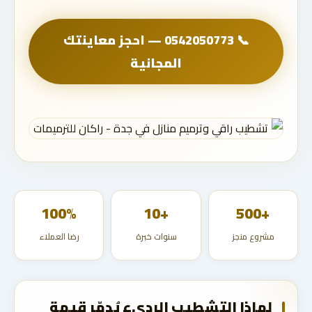
📞 0542050773 — احجز معاينتك
المجانية
100%
+10
+500
مشروع منجز
سنوات خبرة
رضا العملاء
لماذا التشطيب الرديء يُدمّر قيمة