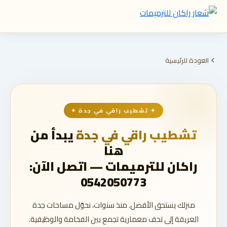
العودة للرئيسية
✦ تشطيب راقي في جدة ✦
تشطيب راقي في جدة
يبدأ من
هنا
راكان للترميمات — اتصل الآن:
0542050773
منزلك يستحق الأفضل. منذ سنوات، نحوّل مساحات جدة
العريقة إلى تحف معمارية تجمع بين الفخامة والوظيفية.