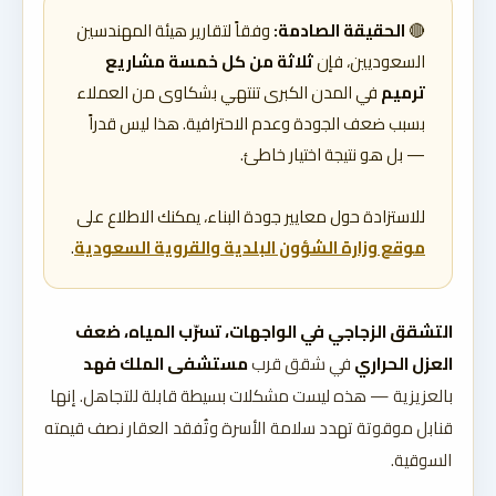
🔴
الحقيقة الصادمة:
وفقاً لتقارير هيئة المهندسين
السعوديين، فإن
ثلاثة من كل خمسة مشاريع
ترميم
في المدن الكبرى تنتهي بشكاوى من العملاء
بسبب ضعف الجودة وعدم الاحترافية. هذا ليس قدراً
— بل هو نتيجة اختيار خاطئ.
للاستزادة حول معايير جودة البناء، يمكنك الاطلاع على
موقع وزارة الشؤون البلدية والقروية السعودية
.
التشقق الزجاجي في الواجهات، تسرّب المياه، ضعف
العزل الحراري
في شقق قرب
مستشفى الملك فهد
بالعزيزية — هذه ليست مشكلات بسيطة قابلة للتجاهل. إنها
قنابل موقوتة تهدد سلامة الأسرة وتُفقد العقار نصف قيمته
السوقية.