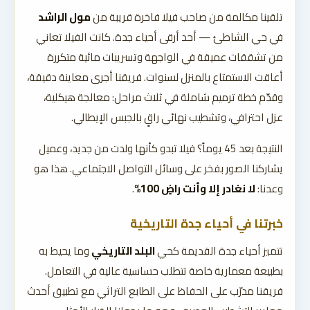
تلقينا مكالمة من صاحب فيلا فاخرة قريبة من
مول الراشد
في حي الشاطئ — أحد أرقى أحياء جدة. كانت الفيلا تعاني
من تشققات عميقة في الواجهة وتسريبات مائية متكررة
أعاقت الاستمتاع بالمنزل لسنوات. فريقنا أجرى معاينة دقيقة،
وقدّم خطة ترميم شاملة في ثلاث مراحل: معالجة هيكلية،
عزل احترافي، وتشطيب نهائي راقٍ بالجبس الإيطالي.
النتيجة بعد 45 يوماً؟ فيلا تبدو كأنها ولدت من جديد، وعميل
يشاركنا الصور بفخر على وسائل التواصل الاجتماعي. هذا هو
وعدنا:
لا نغادر إلا وأنت راضٍ 100%
.
خبرتنا في أحياء جدة التاريخية
تتميز أحياء جدة القديمة كحي
البلد التاريخي
وما يحيط به
بطبيعة معمارية خاصة تتطلب حساسية عالية في التعامل.
فريقنا مدرّب على الحفاظ على الطابع التراثي مع تطبيق أحدث