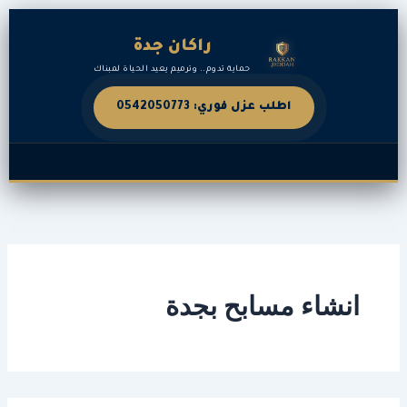
البحث
خطي
عن:
لى
راكان جدة
لمحتوى
حماية تدوم.. وترميم يعيد الحياة لمبناك
اطلب عزل فوري: 0542050773
انشاء مسابح بجدة