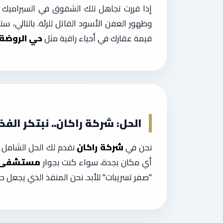
إذا قررت تجاهل تلك الشقوق في السيراميك 
وظهور العفن الأسود القاتل للرئة. بالتالي، 
قيمة عقارك في أحياء راقية مثل
حي الروضة
الحل: شركة راكان.. نبتكر الف
نحن في
شركة راكان
نقدم لك الحل الشامل و
أي مكان بجدة، سواء كنت بجوار
مستشفى ا
"صفر تسريبات" للأبد. نحن المنقذ الذي يجع