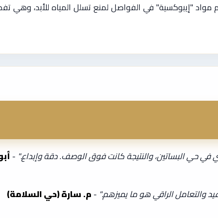
مواد "إيبوكسية" في الفواصل لمنع تسلل المياه للأبد، وهي تف
 في حي البساتين، والنتيجة كانت فوق الوصف. دقة وإبداع."
-
أبو
د والتعامل الراقي هو ما يميزهم."
-
م. سارة (حي السلامة)